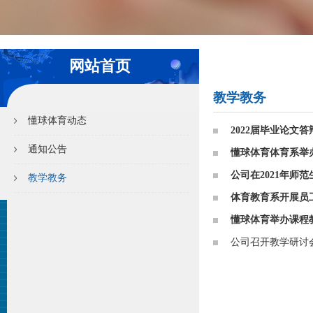
网站首页
教学教务
懂球体育动态
2022届毕业论文
通知公告
懂球体育体育系举
公司在2021年师
教学教务
体育教育系开展员
懂球体育举办课程
公司召开教学研讨