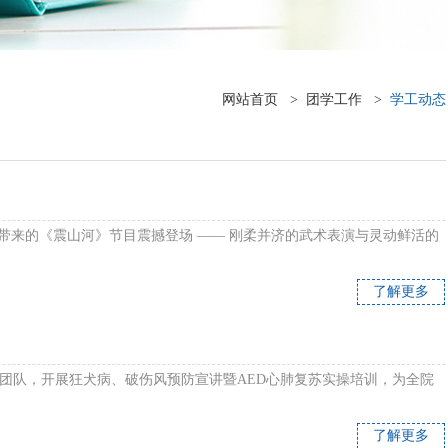
网站首页
>
团学工作
>
学工动态
武术队带来的《震山河》节目震撼登场 —— 刚柔并济的武术表演与灵动鲜活的
了解更多
专家团队，开展狂犬病、破伤风预防宣讲暨AED心肺复苏实操培训，为全院
了解更多