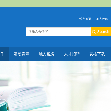
设为首页
加入收藏
工作
运动竞赛
地方服务
人才招聘
表格下载