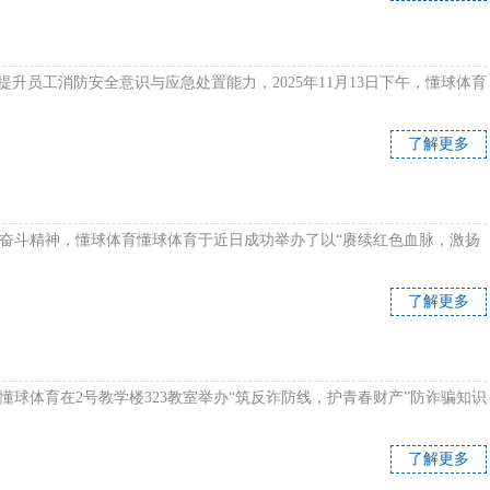
提升员工消防安全意识与应急处置能力，2025年11月13日下午，懂球体育
了解更多
奋斗精神，懂球体育懂球体育于近日成功举办了以“赓续红色血脉，激扬
了解更多
，懂球体育在2号教学楼323教室举办“筑反诈防线，护青春财产”防诈骗知识
了解更多