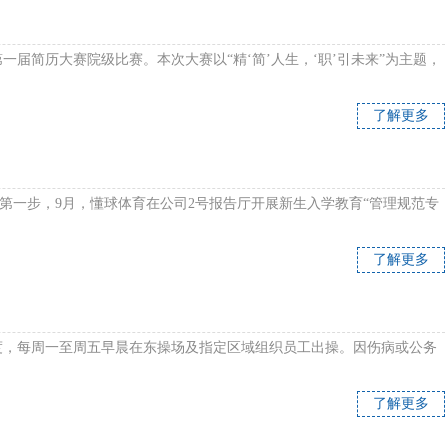
第一届简历大赛院级比赛。本次大赛以“精‘简’人生，‘职’引未来”为主题，
了解更多
活第一步，9月，懂球体育在公司2号报告厅开展新生入学教育“管理规范专
了解更多
制度，每周一至周五早晨在东操场及指定区域组织员工出操。因伤病或公务
了解更多