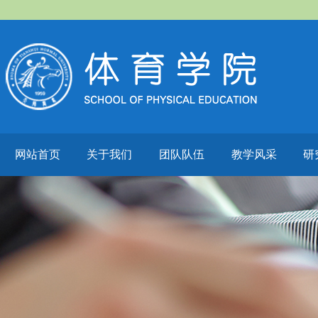
网站首页
关于我们
团队队伍
教学风采
研