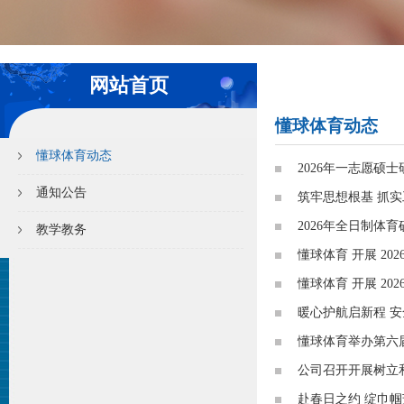
网站首页
懂球体育动态
懂球体育动态
2026年一志愿硕
通知公告
筑牢思想根基 抓
2026年全日制体
教学教务
懂球体育 开展 20
懂球体育 开展 20
暖心护航启新程 安全
​懂球体育举办第
公司召开开展树立
赴春日之约 绽巾帼