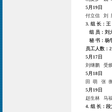
5月
19
日
付立信 刘 
3. 组 长：
王
组 员：刘
秘 书：杨
员工人数：
2
5月
17
日
刘继鹏 受焕
5月
18
日
田 萌 张 
5月
19
日
赵生林 马福
4. 组 长：
段