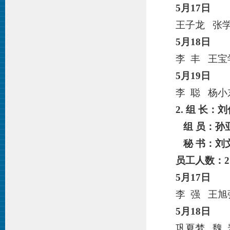
5月
17
日
王子龙 张学
5月
18
日
李 丰 王宝
5月
19
日
李 聪 杨小
2. 组 长：
刘
组 员：
孙
秘 书：
刘
员工人数：2
5月
17
日
李 强 王
5月
18
日
巩夏梦 魏 