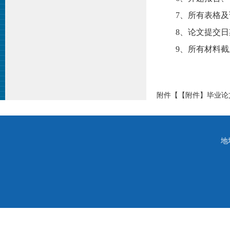
7、所有表格
8、论文提交日期
9、所有材料截止
附件【
【附件】毕业论
地