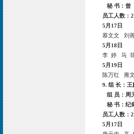
秘 书：曾
员工人数：
2
5月1
7
日
慕文文 刘
5月
18
日
李 婷 马 
5月
19
日
陈万红 雍文
9. 组 长：
组 员：周
秘 书：纪
员工人数：2
5月
17
日