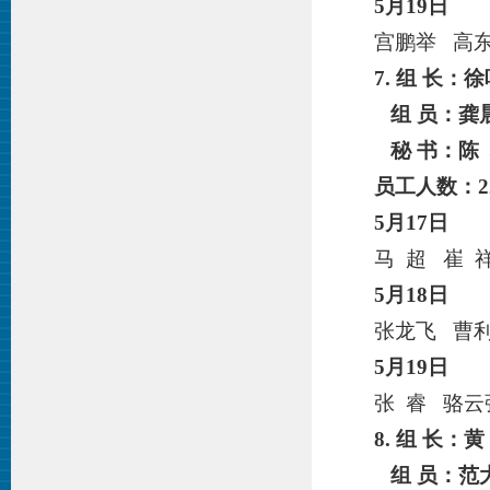
5月
19
日
宫鹏举 高
7. 组 长：
徐
组 员：龚
秘 书：陈
员工人数：
2
5月
17
日
马 超 崔 
5月
18
日
张龙飞 曹
5月
19
日
张 睿 骆云
8. 组 长：
黄
组 员：范