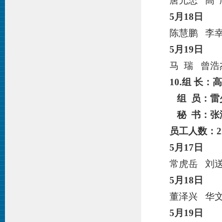
唐元忠 高 
5月
18
日
陈慧鹏 李
5月
19
日
马 瑞 曾浩
10
.组 长：
组 员：雷
秘 书：张
员工人数：
2
5月
17
日
常虎岳 刘送
5月
18
日
董泽兴 华
5月
19
日