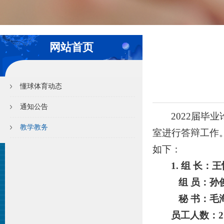
网站首页
懂球体育动态
通知公告
2022届毕
教学教务
室进行答辩工作。
如下：
1. 组 长：
王
组 员：
孙
秘 书：毛
员工人数：
2