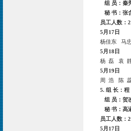
组 员：
秦
秘 书：张
员工人数：
2
5月
17
日
杨佳东 马忠
5月
18
日
杨 磊 袁 
5月
19
日
周 浩 陈 
5. 组 长：
程
组 员：
贺
秘 书：
高
员工人数：
2
5月
17
日