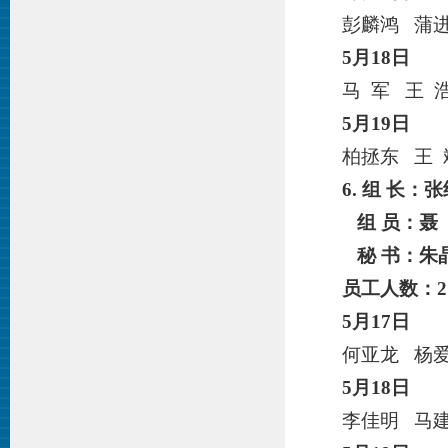
彭麟鸿 蒲
5月
18
日
马 军 王 
5月
19
日
柏拯东 王
6. 组 长：
张
组 员：聂
秘 书：朱
员工人数：
2
5月
17
日
何亚龙 杨
5月
18
日
李佳明 马