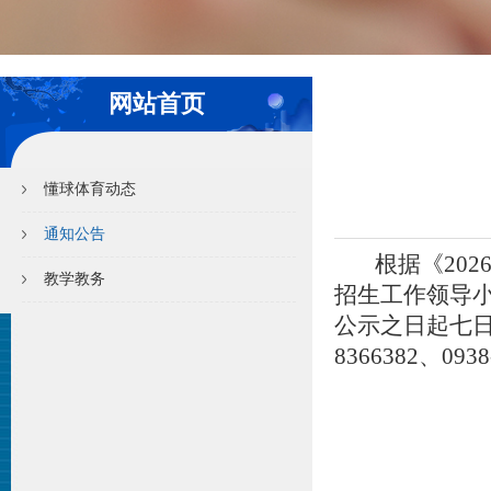
网站首页
懂球体育动态
通知公告
根据《20
教学教务
招生工作领导小
公示之日起七日
8366382、09