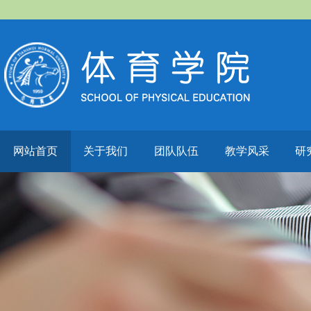
网站首页
关于我们
团队队伍
教学风采
研