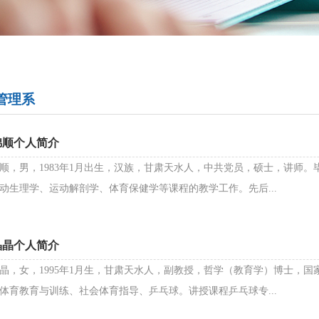
管理系
锦顺个人简介
顺，男，1983年1月出生，汉族，甘肃天水人，中共党员，硕士，讲师。
动生理学、运动解剖学、体育保健学等课程的教学工作。先后...
晶晶个人简介
晶，女，1995年1月生，甘肃天水人，副教授，哲学（教育学）博士，
体育教育与训练、社会体育指导、乒乓球。讲授课程乒乓球专...