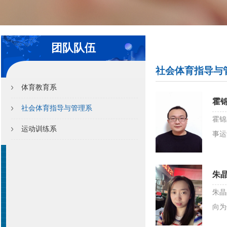
团队队伍
社会体育指导与
体育教育系
霍
社会体育指导与管理系
霍锦
运动训练系
事运
朱
朱晶
向为