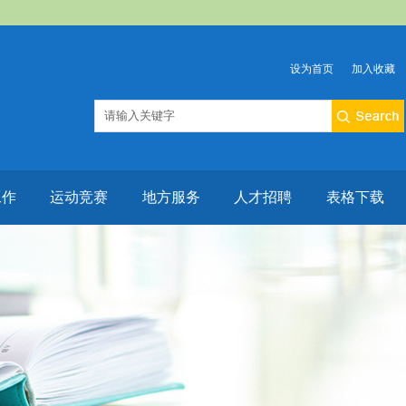
设为首页
加入收藏
工作
运动竞赛
地方服务
人才招聘
表格下载