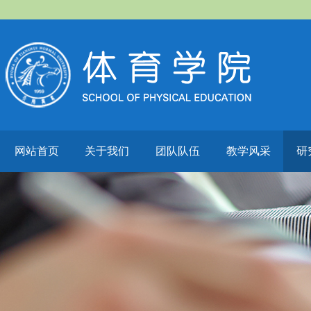
网站首页
关于我们
团队队伍
教学风采
研