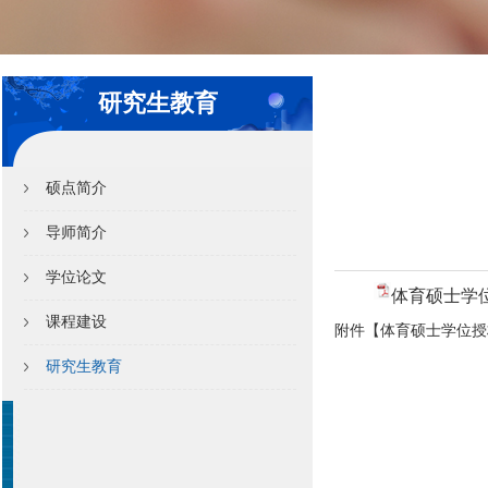
研究生教育
硕点简介
导师简介
学位论文
体育硕士学位
课程建设
附件【
体育硕士学位授权
研究生教育