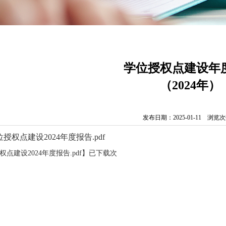
学位授权点建设年
（
2024
年）
发布日期：2025-01-11 浏览
授权点建设2024年度报告.pdf
点建设2024年度报告.pdf
】已下载
次