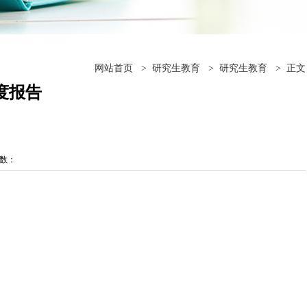
网站首页
>
研究生教育
>
研究生教育
>
正文
度报告
次数：