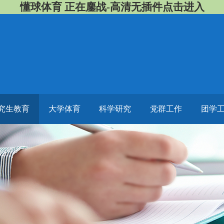
懂球体育 正在鏖战-高清无插件点击进入
究生教育
大学体育
科学研究
党群工作
团学