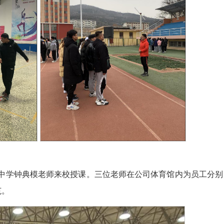
中学钟典模老师来校授课。三位老师在公司体育馆内为员工分别
范。