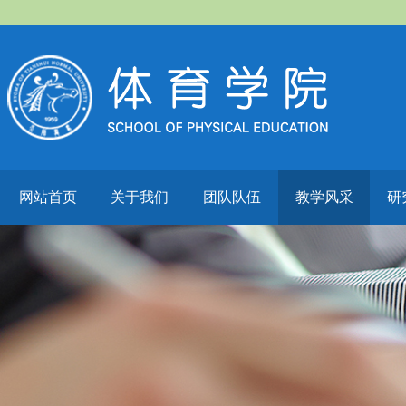
网站首页
关于我们
团队队伍
教学风采
研