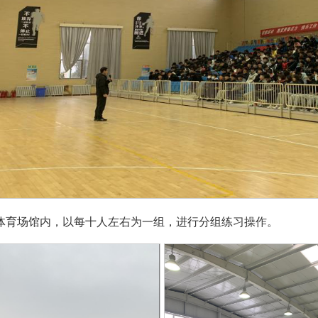
体育场馆内，以每十人左右为一组，进行分组练习操作。