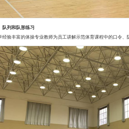
、
队列
和
队形练习
学经验丰富的体操专业教师为员工讲解示范体育课程中的口令、