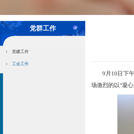
党群工作
党建工作
工会工作
9月10日
场激烈的以“凝