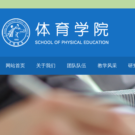
网站首页
关于我们
团队队伍
教学风采
研