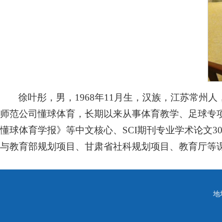
徐叶彤，男，1968年11月生，汉族，江苏常州
师范公司懂球体育，长期以来从事体育教学、足球专
懂球体育学报》等中文核心、SCI期刊专业学术论文
与教育部规划项目、甘肃省社科规划项目、教育厅等
地