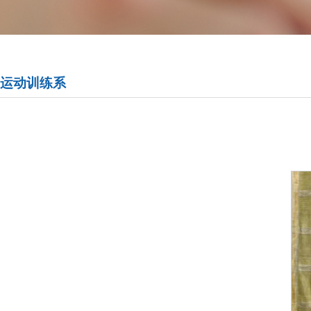
运动训练系