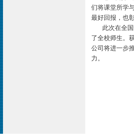
们将课堂所学
最好回报，也
此次在全国
了全校师生。
公司将进一步
力。