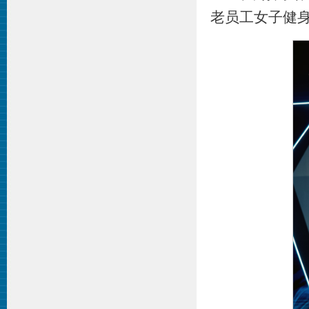
老员工女子健