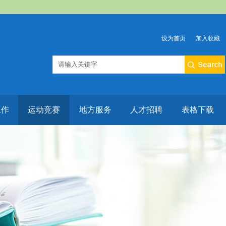
设为首页
加入收藏
工作
运动竞赛
地方服务
人才招聘
表格下载