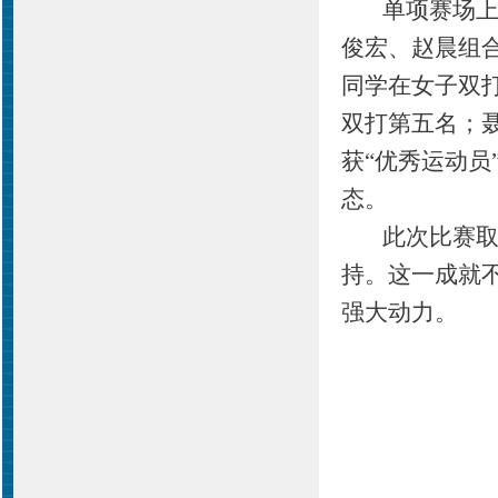
单项赛场
俊宏、赵晨组
同学在女子双
双打第五名；
获“优秀运动
态。
此次比赛
持。这一成就
强大动力。