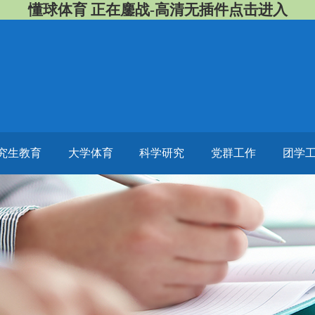
懂球体育 正在鏖战-高清无插件点击进入
究生教育
大学体育
科学研究
党群工作
团学