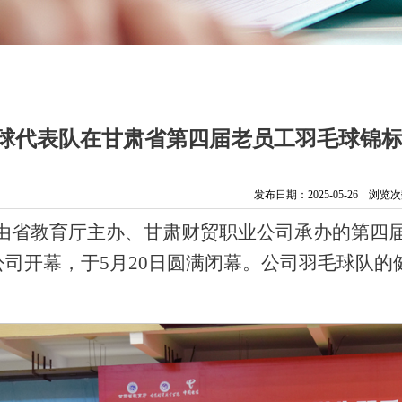
球代表队在甘肃省第四届老员工羽毛球锦标
发布日期：2025-05-26 浏览
，由省教育厅主办、甘肃财贸职业公司承办的第四
公司开幕，于5月20日圆满闭幕。公司羽毛球队
。