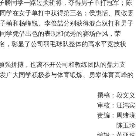
子腾同学一路过关斩将，夺得男子单打冠军；陈
同学在女子单打中获得第三名；侯惠恬、周敬雯
子萌和杨峰锐、李俊喆分别获得混合双打和男子
同学凭借出色的表现和优秀的赛场作风，荣
六名，彰显了公司羽毛球队整体的高水平竞技状
顽强拼搏，也离不开公司和教练团队的鼎力支
发广大同学积极参与体育锻炼、勇攀体育高峰的
撰稿：段文义
审核：汪鸿宾
责编：周绪境
陈玉珍
编辑：黄亚珠