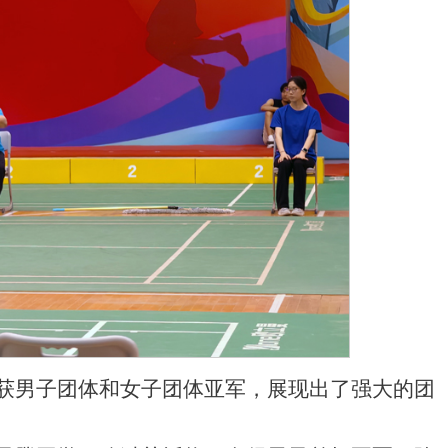
获男子团体和女子团体亚军，展现出了强大的团