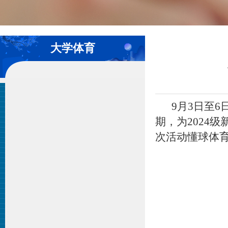
大学体育
9
月3日至6
期
，为2024级
次活动懂球体